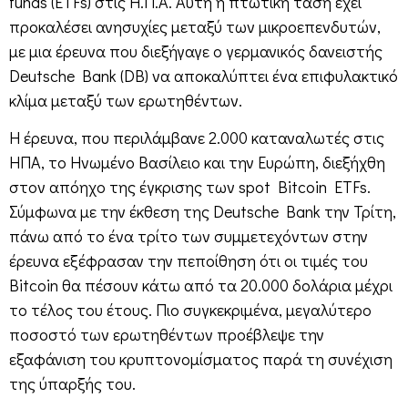
funds (ETFs) στις Η.Π.Α. Αυτή η πτωτική τάση έχει
προκαλέσει ανησυχίες μεταξύ των μικροεπενδυτών,
με μια έρευνα που διεξήγαγε ο γερμανικός δανειστής
Deutsche Bank (DB) να αποκαλύπτει ένα επιφυλακτικό
κλίμα μεταξύ των ερωτηθέντων.
Η έρευνα, που περιλάμβανε 2.000 καταναλωτές στις
ΗΠΑ, το Ηνωμένο Βασίλειο και την Ευρώπη, διεξήχθη
στον απόηχο της έγκρισης των spot Bitcoin ETFs.
Σύμφωνα με την έκθεση της Deutsche Bank την Τρίτη,
πάνω από το ένα τρίτο των συμμετεχόντων στην
έρευνα εξέφρασαν την πεποίθηση ότι οι τιμές του
Bitcoin θα πέσουν κάτω από τα 20.000 δολάρια μέχρι
το τέλος του έτους. Πιο συγκεκριμένα, μεγαλύτερο
ποσοστό των ερωτηθέντων προέβλεψε την
εξαφάνιση του κρυπτονομίσματος παρά τη συνέχιση
της ύπαρξής του.