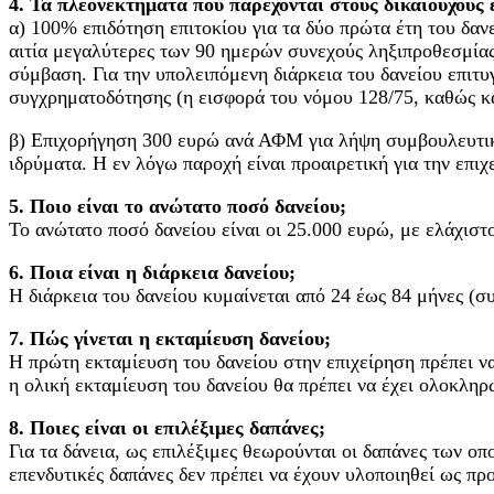
4. Τα πλεονεκτήματα που παρέχονται στους δικαιούχους ε
α) 100% επιδότηση επιτοκίου για τα δύο πρώτα έτη του δαν
αιτία μεγαλύτερες των 90 ημερών συνεχούς ληξιπροθεσμία
σύμβαση. Για την υπολειπόμενη διάρκεια του δανείου επιτ
συγχρηματοδότησης (η εισφορά του νόμου 128/75, καθώς και
β) Επιχορήγηση 300 ευρώ ανά ΑΦΜ για λήψη συμβουλευτικής
ιδρύματα. Η εν λόγω παροχή είναι προαιρετική για την επιχ
5. Ποιο είναι το ανώτατο ποσό δανείου;
Το ανώτατο ποσό δανείου είναι οι 25.000 ευρώ, με ελάχιστο
6. Ποια είναι η διάρκεια δανείου;
Η διάρκεια του δανείου κυμαίνεται από 24 έως 84 μήνες (σ
7. Πώς γίνεται η εκταμίευση δανείου;
Η πρώτη εκταμίευση του δανείου στην επιχείρηση πρέπει ν
η ολική εκταμίευση του δανείου θα πρέπει να έχει ολοκληρ
8. Ποιες είναι οι επιλέξιμες δαπάνες;
Για τα δάνεια, ως επιλέξιμες θεωρούνται οι δαπάνες των ο
επενδυτικές δαπάνες δεν πρέπει να έχουν υλοποιηθεί ως πρ