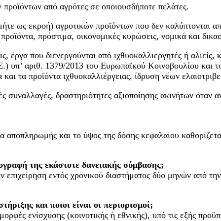
 προϊόντων από αγρότες σε οποιουσδήποτε πελάτες.
ήτε ως εκροή) αγροτικών προϊόντων που δεν καλύπτονται από
προϊόντα, πρόστιμα, οικονομικές κυρώσεις, νομικά και δικασ
ς, έργα που διενεργούνται από ιχθυοκαλλιεργητές ή αλιείς, 
Ε.) υπ’ αριθ. 1379/2013 του Ευρωπαϊκού Κοινοβουλίου και τ
και τα προϊόντα ιχθυοκαλλιέργειας, ίδρυση νέων ελαιοτριβε
ές συναλλαγές, δραστηριότητες αξιοποίησης ακινήτων όταν 
 αποπληρωμής και το ύψος της δόσης κεφαλαίου καθορίζεται
πογραφή της εκάστοτε δανειακής σύμβασης;
ν επιχείρηση εντός χρονικού διαστήματος δύο μηνών από την
τήριξης και ποιοι είναι οι περιορισμοί;
ορφές ενίσχυσης (κοινοτικής ή εθνικής), υπό τις εξής προϋπ