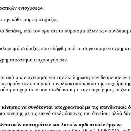
κρατικών ενισχύσεων.
ια την κάθε μορφή στήριξης.
ια δαπάνη, υπό τον όρο ότι το άθροισμα όλων των συνδυασμ
ποπληρωμή στήριξης που ελήφθη από το συγκεκριμένο χρηματο
ροχρηματοδότηση επιχορηγήσεων.
αι από μια επιχείρηση για την εκπλήρωση των δεσμεύσεων τη
 αφορούν τον εμπορικό συναλλακτικό κύκλο της επιχείρησης. 
καύσιμα οχημάτων που συνδέονται με την επιχείρηση, οι ζωο
ο κίνησης να συνδέονται υποχρεωτικά με τις επενδυτικές 
ιο κίνησης με τις επενδυτικές δαπάνες του δανείου, αλλά δύν
αρδευτικών συστημάτων και λοιπών αρδευτικών έργων;
 προϋποθέσεις, σύμφωνα με τον Καν. (E.E.) 1305/2013, άρθ