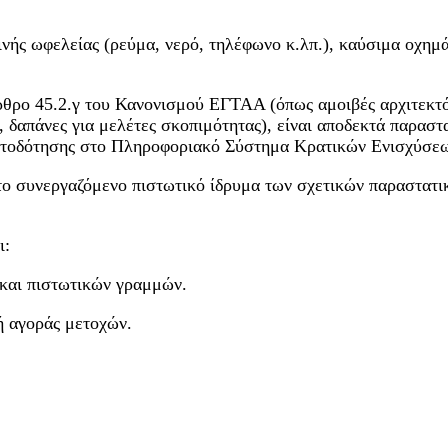
νής ωφελείας (ρεύμα, νερό, τηλέφωνο κ.λπ.), καύσιμα οχημά
ο άρθρο 45.2.γ του Κανονισμού ΕΓΤΑΑ (όπως αμοιβές αρχιτεκ
, δαπάνες για μελέτες σκοπιμότητας), είναι αποδεκτά παραστ
ηματοδότησης στο Πληροφοριακό Σύστημα Κρατικών Ενισχύσε
το συνεργαζόμενο πιστωτικό ίδρυμα των σχετικών παραστατι
ι:
και πιστωτικών γραμμών.
 αγοράς μετοχών.