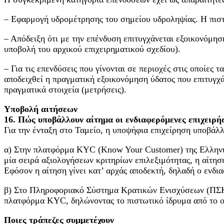
– Εφαρμογή υδρομέτρησης του σημείου υδροληψίας. Η πιστο
– Απόδειξη ότι με την επένδυση επιτυγχάνεται εξοικονόμη
υποβολή του αρχικού επιχειρηματικού σχεδίου).
– Για τις επενδύσεις που γίνονται σε περιοχές στις οποίες
αποδειχθεί η πραγματική εξοικονόμηση ύδατος που επιτυγχά
πραγματικά στοιχεία (μετρήσεις).
Υποβολή αιτήσεων
16. Πώς υποβάλλουν αίτημα οι ενδιαφερόμενες επιχειρήσ
Για την ένταξη στο Ταμείο, η υποψήφια επιχείρηση υποβάλλ
α) Στην πλατφόρμα KYC (Know Your Customer) της Ελληνι
μία σειρά αξιολογήσεων κριτηρίων επιλεξιμότητας, η αίτησ
Εφόσον η αίτηση γίνει κατ’ αρχάς αποδεκτή, δηλαδή ο ενδι
β) Στο Πληροφοριακό Σύστημα Κρατικών Ενισχύσεων (ΠΣΚ
πλατφόρμα KYC, δηλώνοντας το πιστωτικό ίδρυμα από το οπ
Ποιες τράπεζες συμμετέχουν