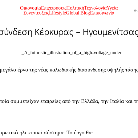
Οικονομία
Επιχειρήσεις
Πολιτική
Τεχνολογία
Υγεία
Συνέντευξεις
Lifestyle
Global Blog
Επικοινωνία
ασύνδεση Κέρκυρας – Ηγουμενίτσα
μεγάλο έργο της νέας καλωδιακής διασύνδεσης υψηλής τάσης
 οποία συμμετείχαν εταιρείες από την Ελλάδα, την Ιταλία κα
ειρωτικό ηλεκτρικό σύστημα. Το έργο θα: