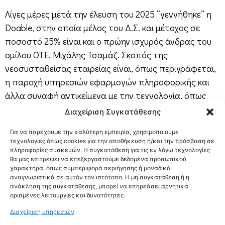
Λίγες μέρες μετά την έλευση του 2025 “γεννήθηκε” η
Doable, στην οποία μέλος του Δ.Σ. και μέτοχος σε
ποσοστό 25% είναι και ο πρώην ισχυρός άνδρας του
ομίλου ΟΤΕ, Μιχάλης Τσαμάζ. Σκοπός της
νεοσυσταθείσας εταιρείας είναι, όπως περιγράφεται,
η παροχή υπηρεσιών εφαρμογών πληροφορικής και
άλλα συναφή αντικείμενα με την τεχνολογία, όπως
ηλεκτρονικά συστήματα, λογισμικό κ.λπ. Στην
Διαχείριση Συγκατάθεσης
εταιρεία, συμμετέχουν επίσης, με αντίστοιχο
Για να παρέχουμε την καλύτερη εμπειρία, χρησιμοποιούμε
ποσοστό ο καθένας, ο πρώην Chief Officer
τεχνολογίες όπως cookies για την αποθήκευση ή/και την πρόσβαση σε
Τεχνολογίας και Λειτουργιών του ομίλου ΟΤΕ
πληροφορίες συσκευών. Η συγκατάθεση για τις εν λόγω τεχνολογίες
θα μας επιτρέψει να επεξεργαστούμε δεδομένα προσωπικού
Στέφανος Θεοχαρόπουλος, ο πρώην Chief Officer
χαρακτήρα, όπως συμπεριφορά περιήγησης ή μοναδικά
Λειτουργιών και Συστημάτων Πληροφορικής του
αναγνωριστικά σε αυτόν τον ιστότοπο. Η μη συγκατάθεση ή η
ανάκληση της συγκατάθεσης, μπορεί να επηρεάσει αρνητικά
ομίλου Γιώργος Αθανασόπουλος και η Ελένη
ορισμένες λειτουργίες και δυνατότητες.
Παρασκευοπούλου, ως πρόεδρος και διευθύνουσα
Διαχείριση υπηρεσιών
σύμβουλος.