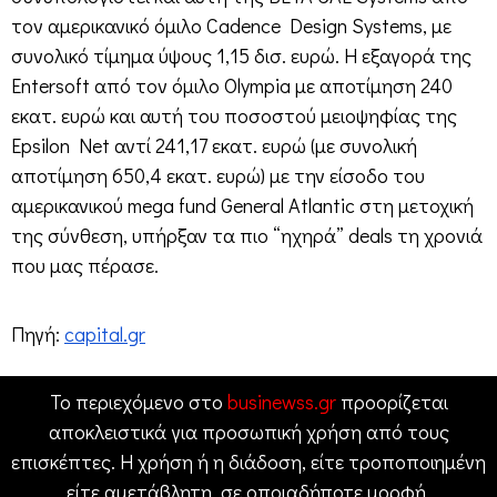
τον αμερικανικό όμιλο Cadence Design Systems, με
συνολικό τίμημα ύψους 1,15 δισ. ευρώ. Η εξαγορά της
Entersoft από τον όμιλο Olympia με αποτίμηση 240
εκατ. ευρώ και αυτή του ποσοστού μειοψηφίας της
Epsilon Net αντί 241,17 εκατ. ευρώ (με συνολική
αποτίμηση 650,4 εκατ. ευρώ) με την είσοδο του
αμερικανικού mega fund General Atlantic στη μετοχική
της σύνθεση, υπήρξαν τα πιο “ηχηρά” deals τη χρονιά
που μας πέρασε.
Πηγή:
capital.gr
Το περιεχόμενο στο
businewss.gr
προορίζεται
αποκλειστικά για προσωπική χρήση από τους
επισκέπτες. Η χρήση ή η διάδοση, είτε τροποποιημένη
είτε αμετάβλητη, σε οποιαδήποτε μορφή,