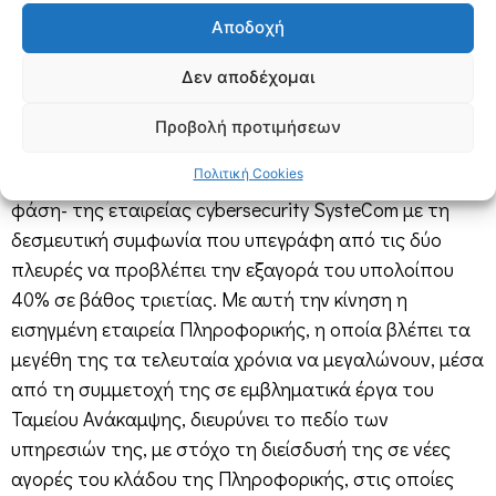
Το μέτωπο των εξαγορών
Αποδοχή
Όπως όλα δείχνουν οι συγχωνεύσεις και εξαγορές
Δεν αποδέχομαι
στον κλάδο θα συνεχιστούν, καθώς η αγορά συνεχίζει
να διανύει φάση συγκέντρωσης ισχύος. Στο μέτωπο
Προβολή προτιμήσεων
των εξαγορών, το πρώτο deal της νέας χρονιάς έγινε
Πολιτική Cookies
από την Q&R, η οποία απέκτησε το 60% -σε πρώτη
φάση- της εταιρείας cybersecurity SysteCom με τη
δεσμευτική συμφωνία που υπεγράφη από τις δύο
πλευρές να προβλέπει την εξαγορά του υπολοίπου
40% σε βάθος τριετίας. Με αυτή την κίνηση η
εισηγμένη εταιρεία Πληροφορικής, η οποία βλέπει τα
μεγέθη της τα τελευταία χρόνια να μεγαλώνουν, μέσα
από τη συμμετοχή της σε εμβληματικά έργα του
Ταμείου Ανάκαμψης, διευρύνει το πεδίο των
υπηρεσιών της, με στόχο τη διείσδυσή της σε νέες
αγορές του κλάδου της Πληροφορικής, στις οποίες