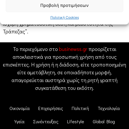
αγορά, τον ισχυροποιημένο ισολογισμό, την υψηλή
Προβολή προτιμήσεων
οργανική κερδοφορία, τη σταθερή
δημιουργία κεφαλαιακών αποθεμάτων, καθώς και την
Πολιτική Cookies
ισχυρή χρηματοδοτική θέση και ρευστότητα της
Τράπεζας”.
Το περιεχόμενο στο
businewss.gr
προορίζεται
αποκλειστικά για προσωπική χρήση από τους
επισκέπτες. Η χρήση ή η διάδοση, είτε τροποποιημένη
είτε αμετάβλητη, σε οποιαδήποτε μορφή,
απαγορεύεται αυστηρά χωρίς τη ρητή γραπτή
συγκατάθεση του εκδότη.
Οικονομία
Επιχειρήσεις
Πολιτική
Τεχνολογία
Υγεία
Συνέντευξεις
Lifestyle
Global Blog