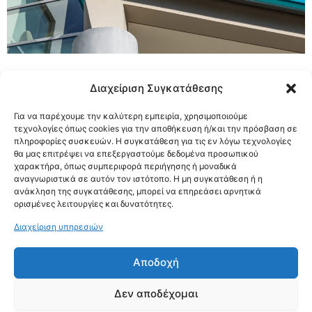
Η Morningstar DBRS ανακοίνωσε ότι η Εθνική Τράπεζα
Διαχείριση Συγκατάθεσης
της Ελλάδος αξιολογήθηκε με βαθμό BBB (low) για την
μακροπρόθεσμη πιστοληπτική της ικανότητα,
Για να παρέχουμε την καλύτερη εμπειρία, χρησιμοποιούμε
τεχνολογίες όπως cookies για την αποθήκευση ή/και την πρόσβαση σε
καθιστώντας την πρώτη ελληνική τράπεζα που
πληροφορίες συσκευών. Η συγκατάθεση για τις εν λόγω τεχνολογίες
επανακτά την επενδυτική βαθμίδα, περίπου 15 χρόνια
θα μας επιτρέψει να επεξεργαστούμε δεδομένα προσωπικού
χαρακτήρα, όπως συμπεριφορά περιήγησης ή μοναδικά
μετά από την έναρξη της ελληνικής
αναγνωριστικά σε αυτόν τον ιστότοπο. Η μη συγκατάθεση ή η
χρηματοπιστωτικής κρίσης.
ανάκληση της συγκατάθεσης, μπορεί να επηρεάσει αρνητικά
ορισμένες λειτουργίες και δυνατότητες.
Η αξιολόγηση της ΕΤΕ είναι ισοδύναμη (pari-passu) με
Διαχείριση υπηρεσιών
αυτήν του ελληνικού κράτους, σύμφωνα με
ανακοίνωση της ΕΤΕ. Σύμφωνα με όσα αναφέρει η
Αποδοχή
ανακοίνωση “Η πιστοληπτική διαβάθμιση της ΕΤΕ
αντικατοπτρίζει την ηγετική θέση μας στην Ελληνική
Δεν αποδέχομαι