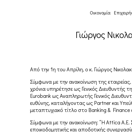
Οικονομία
Επιχειρή
Γιώργος Νικολα
Από την 1η του Απρίλη, ο κ. Γιώργος Νικολα
Σύμφωνα με την ανακοίνωση της εταιρείας,
χρόνια υπηρέτησε ως Γενικός Διευθυντής τη
Eurobank ως Αναπληρωτής Γενικός Διευθυντή
ευθύνης, καταλήγοντας ως Partner και Υπε
μεταπτυχιακό τίτλο στο Banking & Finance α
Σύμφωνα με την ανακοίνωση: “Η Attica A.E.
εποικοδομητικής και αποδοτικής συνεργασί