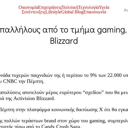
Οικονομία
Επιχειρήσεις
Πολιτική
Τεχνολογία
Υγεία
Συνέντευξεις
Lifestyle
Global Blog
Επικοινωνία
υπαλλήλους από το τμήμα gaming, 
Blizzard
ονάδα τυχερών παιχνιδιών της ή περίπου το 9% των 22.000 
ου CNBC την Πέμπτη.
 απολύσεις αποτελούν μέρος ευρύτερου “σχεδίου” που θα μει
ά της Activision Blizzard.
έμπτη στην πλατφόρμα κοινωνικής δικτύωσης X ότι θα εγκατα
τής πολλών τεράστιων brand στον χώρο του gaming, συμπεριλ
ατιστής πίσω από το Candy Crush Saga.