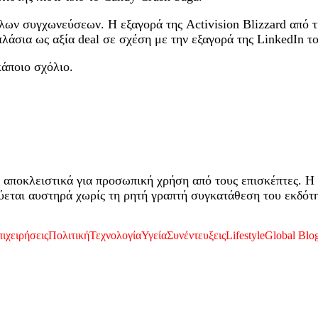
λων συγχωνεύσεων. Η εξαγορά της Activision Blizzard από τ
πλάσια ως αξία deal σε σχέση με την εξαγορά της LinkedIn τ
άποιο σχόλιο.
 αποκλειστικά για προσωπική χρήση από τους επισκέπτες. Η 
εται αυστηρά χωρίς τη ρητή γραπτή συγκατάθεση του εκδότη
ιχειρήσεις
Πολιτική
Τεχνολογία
Υγεία
Συνέντευξεις
Lifestyle
Global Blo