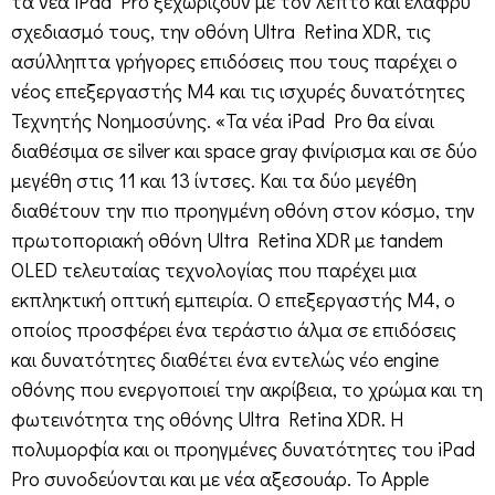
τα νέα iPad Pro ξεχωρίζουν με τον λεπτό και ελαφρύ
σχεδιασμό τους, την οθόνη Ultra Retina XDR, τις
ασύλληπτα γρήγορες επιδόσεις που τους παρέχει ο
νέος επεξεργαστής Μ4 και τις ισχυρές δυνατότητες
Τεχνητής Νοημοσύνης. «Τα νέα iPad Pro θα είναι
διαθέσιμα σε silver και space gray φινίρισμα και σε δύο
μεγέθη στις 11 και 13 ίντσες. Και τα δύο μεγέθη
διαθέτουν την πιο προηγμένη οθόνη στον κόσμο, την
πρωτοποριακή οθόνη Ultra Retina XDR με tandem
OLED τελευταίας τεχνολογίας που παρέχει μια
εκπληκτική οπτική εμπειρία. Ο επεξεργαστής M4, ο
οποίος προσφέρει ένα τεράστιο άλμα σε επιδόσεις
και δυνατότητες διαθέτει ένα εντελώς νέο engine
οθόνης που ενεργοποιεί την ακρίβεια, το χρώμα και τη
φωτεινότητα της οθόνης Ultra Retina XDR. Η
πολυμορφία και οι προηγμένες δυνατότητες του iPad
Pro συνοδεύονται και με νέα αξεσουάρ. Το Apple