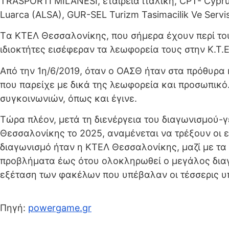
TRASPORTI MILANESI, εταιρεία ιταλική, CPT- Cyprus
Luarca (ALSA), GUR-SEL Turizm Tasimacilik Ve Serv
Tα ΚΤΕΛ Θεσσαλονίκης, που σήμερα έχουν περί του
ιδιοκτήτες εισέφεραν τα λεωφορεία τους στην Κ.Τ.
Από την 1η/6/2019, όταν ο ΟΑΣΘ ήταν στα πρόθυρα
που παρείχε με δικά της λεωφορεία και προσωπικ
συγκοινωνιών, όπως και έγινε.
Τώρα πλέον, μετά τη διενέργεια του διαγωνισμού-
Θεσσαλονίκης το 2025, αναμένεται να τρέξουν οι 
διαγωνισμό ήταν η KTEΛ Θεσσαλονίκης, μαζί με τα
προβλήματα έως ότου ολοκληρωθεί ο μεγάλος διαγω
εξέταση των φακέλων που υπέβαλαν οι τέσσερις υ
Πηγή:
powergame.gr