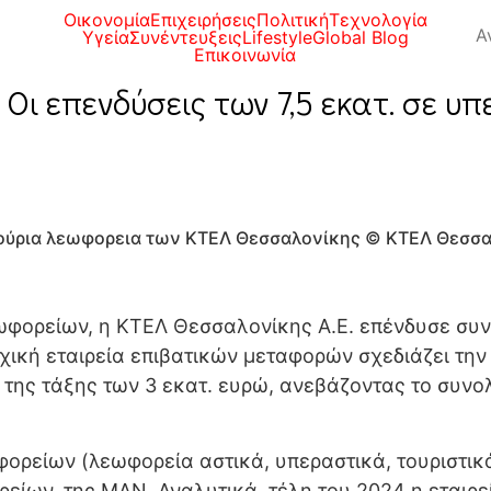
Οικονομία
Επιχειρήσεις
Πολιτική
Τεχνολογία
Υγεία
Συνέντευξεις
Lifestyle
Global Blog
Επικοινωνία
Οι επενδύσεις των 7,5 εκατ. σε 
ούρια λεωφορεια των ΚΤΕΛ Θεσσαλονίκης © ΚΤΕΛ Θεσσ
ορείων, η ΚΤΕΛ Θεσσαλονίκης Α.Ε. επένδυσε συνολ
χική εταιρεία επιβατικών μεταφορών σχεδιάζει τη
η της τάξης των 3 εκατ. ευρώ, ανεβάζοντας το συν
ρείων (λεωφορεία αστικά, υπεραστικά, τουριστικά 
ίων, της ΜΑΝ. Αναλυτικά, τέλη του 2024 η εταιρε