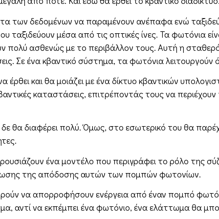
μεγάλη από ποτέ. Και εδώ θα έρθει το κβαντικό διαδίκτυο
ότητα των δεδομένων να παραμένουν ανέπαφα ενώ ταξιδε
ου ταξιδεύουν μέσα από τις οπτικές ίνες. Τα φωτόνια εί
ν πολύ ασθενώς με το περιβάλλον τους. Αυτή η σταθερότ
ς. Σε ένα κβαντικό σύστημα, τα φωτόνια λειτουργούν ό
να έρθει και θα μοιάζει με ένα δίκτυο κβαντικών υπολογ
 κβαντικές καταστάσεις, επιτρέποντάς τους να περιέχουν
, δε θα διαφέρει πολύ. Όμως, στο εσωτερικό του θα παρ
ητες.
παρουσιάζουν ένα μοντέλο που περιγράφει το ρόλο της 
τίωσης της απόδοσης αυτών των πομπών φωτονίων.
ορούν να απορροφήσουν ενέργεια από έναν πομπό φωτός»
μα, αντί να εκπέμπει ένα φωτόνιο, ένα ελάττωμα θα μπ