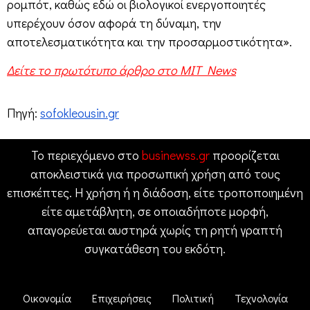
ρομπότ, καθώς εδώ οι βιολογικοί ενεργοποιητές
υπερέχουν όσον αφορά τη δύναμη, την
αποτελεσματικότητα και την προσαρμοστικότητα».
Δείτε το πρωτότυπο άρθρο στο MIT News
Πηγή:
sofokleousin.gr
Το περιεχόμενο στο
businewss.gr
προορίζεται
αποκλειστικά για προσωπική χρήση από τους
επισκέπτες. Η χρήση ή η διάδοση, είτε τροποποιημένη
είτε αμετάβλητη, σε οποιαδήποτε μορφή,
απαγορεύεται αυστηρά χωρίς τη ρητή γραπτή
συγκατάθεση του εκδότη.
Οικονομία
Επιχειρήσεις
Πολιτική
Τεχνολογία