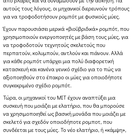
από βλάβες και να δυναμώσουν με την άσκηση. Για
αυτούς τους λόγους, οι μηχανικοί διερευνούν τρόπους
για να τροφοδοτήσουν ρομπότ με φυσικούς μύες.
Έχουν παρουσιάσει μερικά «βιοϋβριδικά» ρομπότ, που
χρησιμοποιούν ενεργοποιητές με βάση τους μύες, για
να τροφοδοτούν τεχνητούς σκελετούς που
περπατούν, κολυμπούν, αντλούν και πιάνουν. Αλλά
για κάθε ρομπότ υπάρχει μια πολύ διαφορετική
κατασκευή και κανένα γενικό σχέδιο για το πώς να
αξιοποιηθούν στο έπακρο οι μύες για οποιοδήποτε
συγκεκριμένο σχέδιο ρομπότ.
Τώρα, οι μηχανικοί του MIT έχουν αναπτύξει μια
συσκευή που μοιάζει με ελατήριο, που θα μπορούσε
να χρησιμοποιηθεί ως βασική μονάδα που μοιάζει με
σκελετό για σχεδόν οποιοδήποτε ρομποτ, που
συνδέεται με τους μύες. Το νέο ελατήριο, ή «κάμψη»,