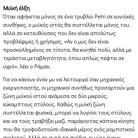
Μυϊκή έλξη
Όταν αφήνεται μόνος σε ένα τρυβλίο Petri σε ευνοϊκές
συνθήκες, ο μυϊκός ιστός θα συστέλλεται μόνος του,
αλλά σε κατευθύνσεις που δεν είναι απολύτως
προβλέψιμες ή χρήσιμες. «Αν ο μυς δεν είναι
προσκολλημένος σε τίποτα, θα κινηθεί πολύ, αλλά με
τεράστια μεταβλητότητα, όπου απλώς πέφτει σε
υγρό», λέει ο Ράμαν.
Για να κάνουν έναν μυ να λειτουργεί σαν μηχανικός
ενεργοποιητής, οι μηχανικοί συνήθως προσαρτούν μια
ζώνη μυϊκού ιστού ανάμεσα σε δύο μικρούς,
εύκαμπτους στύλους. Καθώς η μυϊκή ζώνη
συστέλλεται φυσικά, μπορεί να λυγίσει τους στύλους
και να τους τραβήξει μαζί, παράγοντας κάποια κίνηση
που θα τροφοδοτούσε ιδανικά μέρος ενός ρομποτικού
σκελετού. Αλλά σε αυτά τα σχέδια, οι μύες έχουν