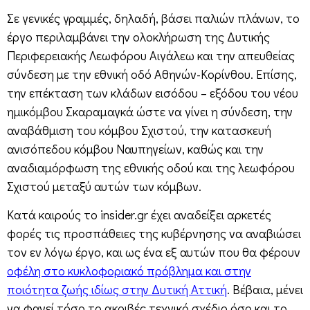
Σε γενικές γραμμές, δηλαδή, βάσει παλιών πλάνων, το
έργο περιλαμβάνει την ολοκλήρωση της Δυτικής
Περιφερειακής Λεωφόρου Αιγάλεω και την απευθείας
σύνδεση με την εθνική οδό Αθηνών-Κορίνθου. Επίσης,
την επέκταση των κλάδων εισόδου – εξόδου του νέου
ημικόμβου Σκαραμαγκά ώστε να γίνει η σύνδεση, την
αναβάθμιση του κόμβου Σχιστού, την κατασκευή
ανισόπεδου κόμβου Ναυπηγείων, καθώς και την
αναδιαμόρφωση της εθνικής οδού και της λεωφόρου
Σχιστού μεταξύ αυτών των κόμβων.
Κατά καιρούς το insider.gr έχει αναδείξει αρκετές
φορές τις προσπάθειες της κυβέρνησης να αναβιώσει
τον εν λόγω έργο, και ως ένα εξ αυτών που θα φέρουν
οφέλη στο κυκλοφοριακό πρόβλημα και στην
ποιότητα ζωής ιδίως στην Δυτική Αττική
. Βέβαια, μένει
να φανεί τόσο το ακριβές τεχνικό σχέδιο όσο και το