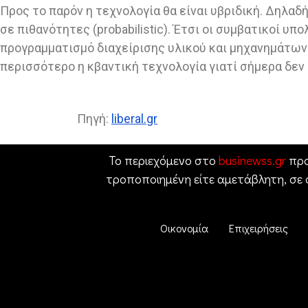
Προς το παρόν η τεχνολογία θα είναι υβριδική. Δηλαδ
σε πιθανότητες (probabilistic). Έτσι οι συμβατικοί υ
προγραμματισμό διαχείρισης υλικού και μηχανημάτων 
περισσότερο η κβαντική τεχνολογία γιατί σήμερα δεν ε
Πηγή:
liberal.gr
Το περιεχόμενο στο
businewss.gr
προ
τροποποιημένη είτε αμετάβλητη, σε
Οικονομία
Επιχειρήσεις