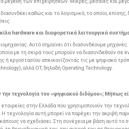
τα μεγέθη των επιχειρήσεων. Μικρές, μεσαίες και μεγ
διασυνδέει καθώς και το λογισμικό, το οποίο, επίσης,
σεις.
ίλα hardware και διαφορετικά λειτουργικά συστήματ
ιομηχανίας. Αυτό σημαίνει ότι διασυνδέουμε μηχανές.
οποία με τη σειρά τους μπορούν να διασυνδεθούν σε 
ης ή εργοστασίου απεικονίζοντάς τις με ψηφιακό τρόπ
hnology), αλλά OT, δηλαδή Operating Technology.
 την τεχνολογία του «ψηφιακού διδύμου»; Μήπως εί
 εταιρείες στην Ελλάδα που χρησιμοποιούν την τεχνο
 Η τεχνολογία αυτή μπορεί να παρέχει την ακριβή παρ
 κάποιος να σχεδιάσει. Στη συνέχεια με βάση αυτό το
ό, τη θερμοδυναμική του, την αντοχή του σε θερμοκρα