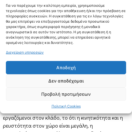
χαρτοφυλακίων που ξεπερνά τα 110 δισ. Ευρώ, οι
Για να παρέχουμε την καλύτερη εμπειρία, χρησιμοποιούμε
εταιρείες οφείλουν να πληρούν συγκεκριμένες
τεχνολογίες όπως cookies για την αποθήκευση ή/και την πρόσβαση σε
πληροφορίες συσκευών. Η συγκατάθεση για τις εν λόγω τεχνολογίες
προδιαγραφές: πρέπει να είναι διαφανείς και
θα μας επιτρέψει να επεξεργαστούμε δεδομένα προσωπικού
κερδοφόρες, δεν πρέπει να στοχεύουν στη
χαρακτήρα, όπως συμπεριφορά περιήγησης ή μοναδικά
αναγνωριστικά σε αυτόν τον ιστότοπο. Η μη συγκατάθεση ή η
μεγιστοποίηση του κέρδους σε βάρος του κοινωνικού
ανάκληση της συγκατάθεσης, μπορεί να επηρεάσει αρνητικά
συνόλου, θα πρέπει να αναζητούν βιώσιμες ρυθμίσεις
ορισμένες λειτουργίες και δυνατότητες.
με σεβασμό στην ιδιωτικότητα και επεξεργασία
Διαχείριση υπηρεσιών
προσωπικών δεδομένων.
Προς αυτή την κατεύθυνση πρέπει να
Αποδοχή
δραστηριοποιούνται, όπως άλλωστε έχει επισημάνει
Δεν αποδέχομαι
δημοσίως ο διοικητής της Ελλάδος Γιάννης
Στουρνάρας, αλλά και όπως προβλέπει η νέα
Προβολή προτιμήσεων
κοινοτική οδηγία.
Πολιτική Cookies
Το γεγονός ότι σήμερα απασχολούνται χιλιάδες
εργαζόμενοι στον κλάδο, το ότι η κινητικότητα και η
ρευστότητα στον χώρο είναι μεγάλη, η