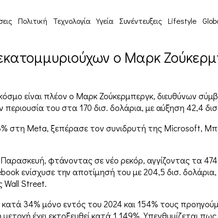
σεις
Πολιτική
Τεχνολογία
Υγεία
Συνέντευξεις
Lifestyle
Glob
σεκατομμυριούχων ο Μαρκ Ζούκερμ
σμο είναι πλέον ο Μαρκ Ζούκερμπεργκ, διευθύνων σύμβ
 περιουσία του στα 170 δισ. δολάρια, με αύξηση 42,4 δι
13% στη Meta, ξεπέρασε τον συνιδρυτή της Microsoft, Μ
 Παρασκευή, φτάνοντας σε νέο ρεκόρ, αγγίζοντας τα 474
ebook ενίσχυσε την αποτίμησή του με 204,5 δισ. δολάρι
Wall Street.
ο κατά 34% μόνο εντός του 2024 και 154% τους προηγούμ
 μετοχή έχει εκτοξευθεί κατά 1.149%. Υπενθυμίζεται πω