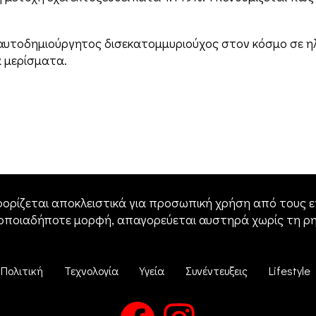
 αυτοδημιούργητος δισεκατομμυριούχος στον κόσμο σε ηλι
α μερίσματα.
ορίζεται αποκλειστικά για προσωπική χρήση από τους επ
 οποιαδήποτε μορφή, απαγορεύεται αυστηρά χωρίς τη ρ
Πολιτική
Τεχνολογία
Υγεία
Συνέντευξεις
Lifestyle