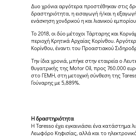
Δυο χρόνια αργότερα προστέθηκαν στις δρ
δραστηριότητα, η εισαγωγή ή/και η εξαγω
ενάσκηση χονδρικού η και λιανικού εµπορ
To 2018, οι δύο μέτοχοι Τάρταρης και Κορ
περιοχή Κρητικά Αρχαίας Κορίνθου. Αργότε
Κορίνθου, έναντι του Προαστιακού Σιδηροδ
Την ίδια χρονιά, μπήκε στην εταιρεία ο Λευ
θυγατρικής της Motor Oil, προς 760.000 ευ
στο ΓΕΜΗ, στη μετοχική σύνθεση της Taress
Γούναρης με 5,889%.
Η δραστηριότητα
Η Taresso έχει εγκαινιάσει ένα κατάστημα 
Λεωφόρο Κηφισίας, αλλά και το ηλεκτρονικ