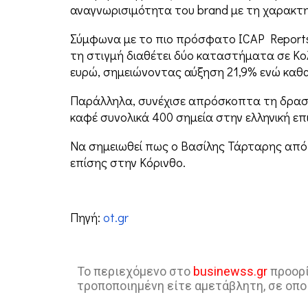
αναγνωρισιμότητα του brand με τη χαρακτη
Σύμφωνα με το πιο πρόσφατο ICAP Reports, 
τη στιγμή διαθέτει δύο καταστήματα σε Κολω
ευρώ, σημειώνοντας αύξηση 21,9% ενώ καθαρ
Παράλληλα, συνέχισε απρόσκοπτα τη δραστ
καφέ συνολικά 400 σημεία στην ελληνική επ
Να σημειωθεί πως ο Βασίλης Τάρταρης από το
επίσης στην Κόρινθο.
Πηγή:
ot.gr
Το περιεχόμενο στο
businewss.gr
προορί
τροποποιημένη είτε αμετάβλητη, σε οπο