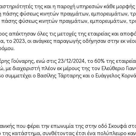
αστηριότητές της και η παροχή υπηρεσιών κάθε µορφής 
γή πάσης φύσεως κινητών πραγµάτων, εµπορευµάτων, τρ
ίου πάσης φύσεως κινητών πραγµάτων, εµπορευµάτων, τρ
νάρος απέκτησαν όλες τις μετοχές της εταιρείας και απ
ρα, το 2023, οι ανάγκες παραγωγής οδήγησαν στην εκ νέ
ρόµου.
τέρης Γούναρης, ενώ στις 23/12/2024, το 60% της εταιρεί
ρώ, με διαχειριστή πλέον εκ μέρους της τον Ελεύθεριο Γι
o συμμετέχει ο Βασίλης Τάρταρης και ο Ευάγγελος Κορνά
λιανικής που φέρει την επωνυμία της στην οδό Σκουφά σ
ό της κατάστημα, συνθέτοντας έτσι ένα πολύπλευρο κανά