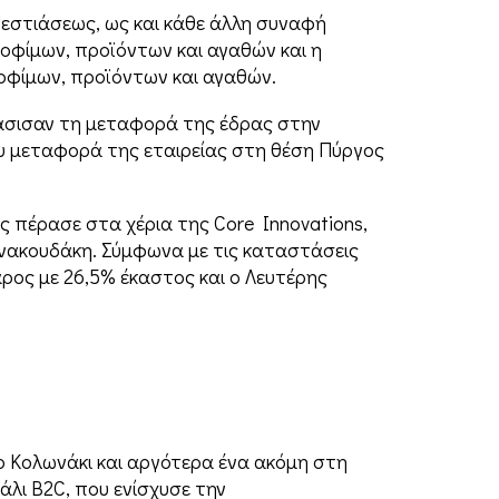
εστιάσεως, ως και κάθε άλλη συναφή
οφίµων, προϊόντων και αγαθών και η
οφίµων, προϊόντων και αγαθών.
οφάσισαν τη μεταφορά της έδρας στην
ου μεταφορά της εταιρείας στη θέση Πύργος
ας πέρασε στα χέρια της Core Innovations,
αννακουδάκη. Σύμφωνα με τις καταστάσεις
ρος με 26,5% έκαστος και ο Λευτέρης
το Κολωνάκι και αργότερα ένα ακόμη στη
λι B2C, που ενίσχυσε την