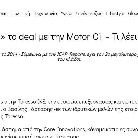
σεις
Πολιτική
Τεχνολογία
Υγεία
Συνέντευξεις
Lifestyle
Glob
» το deal με την Motor Oil – Τι λέε
το 2014 - Σύμφωνα με την ΙCAP Reports, έχει τον 2ο μεγαλύτερο
του κλάδου
s στην Taresso ΙΚΕ, την εταιρεία επεξεργασίας και εμπορ
, ο Βασίλης Τάρταρης -εκ των ιδρυτικών μελών της εταιρ
ς Taresso.
άστημα από την Core Innovations, κάναμε κάποιες συνα
φωνία», επισήμανε ο κ. Τάρταρης.