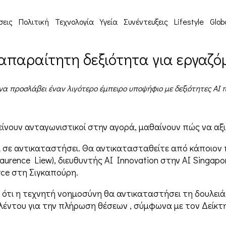
σεις
Πολιτική
Τεχνολογία
Υγεία
Συνέντευξεις
Lifestyle
Glob
απαραίτητη δεξιότητα για εργαζόμ
 να προσλάβει έναν λιγότερο έμπειρο υποψήφιο με δεξιότητες AI 
αμείνουν ανταγωνιστικοί στην αγορά, μαθαίνουν πώς να α
να σε αντικαταστήσει. Θα αντικατασταθείτε από κάποιον
(Laurence Liew), διευθυντής AI Innovation στην AI Singap
rce στη Σιγκαπούρη.
 ότι η τεχνητή νοημοσύνη θα αντικαταστήσει τη δουλειά
ταλέντου για την πλήρωση θέσεων , σύμφωνα με τον Δείκτ