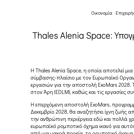
Οικονομία
Επιχειρή
Thales Alenia Space: Υπο
Η Thales Alenia Space, η οποία αποτελεί μι
σύμβασης-πλαίσιο με τον Ευρωπαϊκό Οργανι
εργασιών για την αποστολή ExoMars 2028. 
στον Άρη (EDLM), καθώς και τις εργασίες 
Η επερχόμενη αποστολή ExoMars, προγραμμ
Δεκεμβρίο 2028, θα αναζητήσει ίχνη ζωής α
την ανθρώπινη περιέργεια εδώ και πολλά χρ
ευρωπαϊκό ρομποτικό όχημα ικανό για αυτό
από μια μακρά πορεία, το ρομποτικό όχημα,