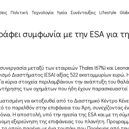
σεις
Πολιτική
Τεχνολογία
Υγεία
Συνέντευξεις
Lifestyle
Glob
γράφει συμφωνία με την ESA για 
α συνεργασία μεταξύ των εταιρειών Thales (67%) και Leo
σμό Διαστήματος (ESA) αξίας 522 εκατομμυρίων ευρώ. Η
Τα κύρια στοιχεία περιλαμβάνουν την ανάπτυξη του θαλ
συντήρησης των οχημάτων που ήδη έχουν παρασκευαστεί 
ατισμένη να εκτοξευθεί από το Διαστημικό Κέντρο Κένε
πό το παρελθόν στην επιφάνεια του Άρη, συνεχίζοντας έν
όνια. Η αποστολή, υπό την ηγεσία της ESA και με τη σύ
νομη εξερεύνηση της επιφάνειας του πλανήτη. Προγραμμ
 το οποίο παρέχει με ένα τρυπάνι που Προέκυψε από την