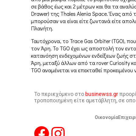
σε βάθος έως και 2 μέτρων και θα τα αναλύσ
Drawer) της Thales Alenia Space. Ένας απ
μπορούσαν να είναι είτε ζωντανά είτε απο
Πλανήτη.
Ταυτόχρονα, το Trace Gas Orbiter (TGO), πο
τον Άρη. Το TGO έχει ως αποστολή τον εντο
κατανόηση ενδεχομένων ενδείξεων ζωής στο
Άρη, μεταξύ άλλων από τα rover Curiosity κ
TGO αναμένεται να επεκταθεί προκειμένου 
Το περιεχόμενο στο
businewss.gr
προορί
τροποποιημένη είτε αμετάβλητη, σε οπο
Οικονομία
Επιχειρ