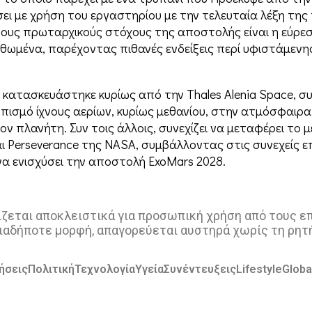
ει με χρήση του εργαστηρίου με την τελευταία λέξη της 
ό τους πρωταρχικούς στόχους της αποστολής είναι η εύρ
λιθωμένα, παρέχοντας πιθανές ενδείξεις περί υφιστάμεν
υ κατασκευάστηκε κυρίως από την Thales Alenia Space, σ
πισμό ίχνους αερίων, κυρίως μεθανίου, στην ατμόσφαιρα 
ν πλανήτη. Συν τοις άλλοις, συνεχίζει να μεταφέρει το
αι Perseverance της NASA, συμβάλλοντας στις συνεχείς ε
να ενισχύσει την αποστολή ExoMars 2028.
ζεται αποκλειστικά για προσωπική χρήση από τους επι
ιαδήποτε μορφή, απαγορεύεται αυστηρά χωρίς τη ρητ
ήσεις
Πολιτική
Τεχνολογία
Υγεία
Συνέντευξεις
Lifestyle
Globa