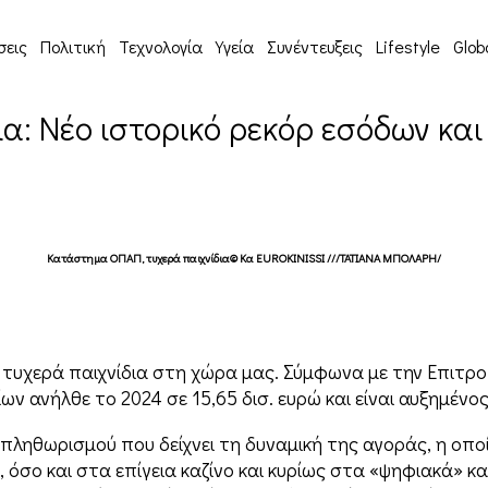
σεις
Πολιτική
Τεχνολογία
Υγεία
Συνέντευξεις
Lifestyle
Glob
ια: Νέο ιστορικό ρεκόρ εσόδων και
Κατάστημα ΟΠΑΠ, τυχερά παιχνίδια© Κα EUROKINISSI ///ΤΑΤΙΑΝΑ ΜΠΟΛΑΡΗ/
τυχερά παιχνίδια στη χώρα μας. Σύμφωνα με την Επιτροπ
 ανήλθε το 2024 σε 15,65 δισ. ευρώ και είναι αυξημένος
 πληθωρισμού που δείχνει τη δυναμική της αγοράς, η ο
 όσο και στα επίγεια καζίνο και κυρίως στα «ψηφιακά» 