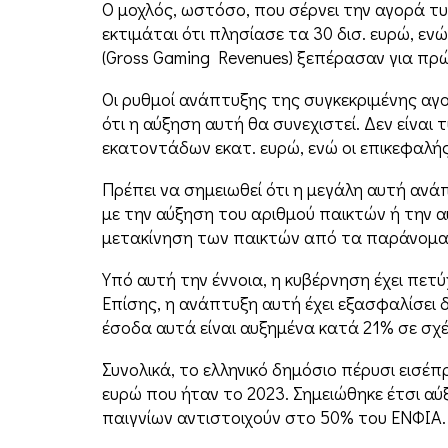
Ο μοχλός, ωστόσο, που σέρνει την αγορά τυ
εκτιμάται ότι πλησίασε τα 30 δισ. ευρώ, ε
(Gross Gaming Revenues) ξεπέρασαν για πρώ
Οι ρυθμοί ανάπτυξης της συγκεκριμένης αγο
ότι η αύξηση αυτή θα συνεχιστεί. Δεν είναι
εκατοντάδων εκατ. ευρώ, ενώ οι επικεφαλής 
Πρέπει να σημειωθεί ότι η μεγάλη αυτή ανά
με την αύξηση του αριθμού παικτών ή την 
μετακίνηση των παικτών από τα παράνομα 
Υπό αυτή την έννοια, η κυβέρνηση έχει πετύ
Επίσης, η ανάπτυξη αυτή έχει εξασφαλίσει
έσοδα αυτά είναι αυξημένα κατά 21% σε σχέσ
Συνολικά, το ελληνικό δημόσιο πέρυσι εισέ
ευρώ που ήταν το 2023. Σημειώθηκε έτσι 
παιγνίων αντιστοιχούν στο 50% του ΕΝΦΙΑ.